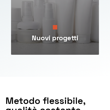
ad esse.
Sviluppiamo
articoli tecnici per comparti ad
alta specializzazione
: cosmetica, tessile,
medicale, home & care, movimento terra e
automotive.

Nuovi progetti
Metodo flessibile,