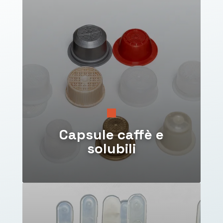
Capsule caffè e
solubili
Produzione di
capsule monodose in plastica
compatibili con i principali sistemi per caffè, infusi e
bevande solubili.
Disponibili anche in versione compostabile, tutte

certificate OK COMPOST INDUSTRIAL.
Capsule caffè e
solubili