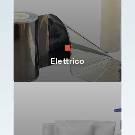
Elettrico
Stampaggio di canaline, prese, involucri e custodie
per il settore elettrico.
Materiali isolanti e resistenti al calore
,
progettati per impianti, trasformatori e dispositivi
tecnici.

Elettrico
Nuovi progetti
Ogni settore ha le sue esigenze, e noi ci adattiamo