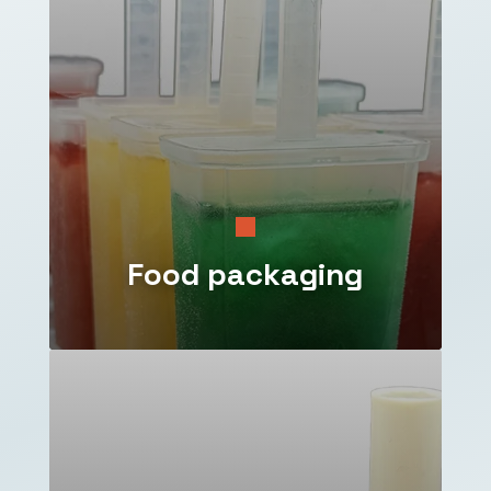
Food packaging
Soluzioni su misura per il contenimento e la
conservazione di cibi e bevande.
Contenitori rigidi e packaging alimentari con
materiali termoplastici
idonei al contatto
alimentare, nel rispetto delle
normative vigenti
.

Food packaging