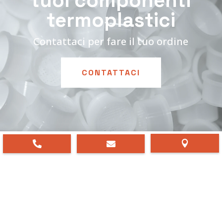
tuoi componenti
termoplastici
Contattaci per fare il tuo ordine
CONTATTACI


