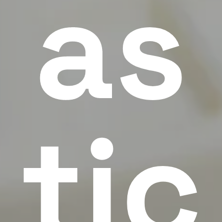
as
tic