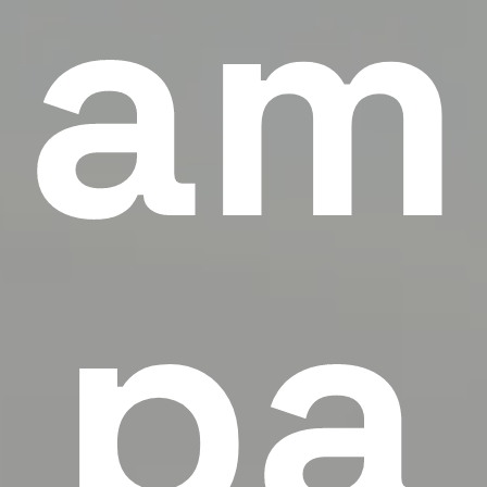
am
pa